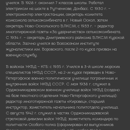
учился. В 1928 г. окончил 7 классов школы. Работал
электриком на шахте в Рутченкове, Донбасс. С 1930 г. –
электромонтер электростанции, секретарь комитета
комсомола сельхозкомбината в г. Новый Оскол, затем
секретарь Ново-Оскольского ВЛКСМ, с 1933 г. – редактор
многотиражной газеты «За ударничество» сельхозкомбината.
С 1934 г. – секретарь Дмитриевского райкома ВЛКСМ Курской
области. Заочно учился во Всесоюзном институте
журналистики им. Воровского, после 2-го курса призван на
военную службу.
В войсках НКВД – КГБ: с 1935 г. Учился в 3-й школе морских
специалистов НКВД СССР, на 2-м курсе переведен в Ново-
Петергофское военно-политическое училище пограничных и
внутренних войск НКВД СССР. С мая 1938 г. служил в
Орджоникидзевском военном училище войск НКВД (создано
на базе пехотного отделения Ново-Петергофского училища):
редактор многотиражной газеты «Кировец», старший
инструктор, заместитель начальника политотдела училища.
С августа 1942 г. служил в частях Орджоникидзевской
стрелковой дивизии войск НКВД: заместитель командира по
политчасти Особого полка (сформирован из выпускников