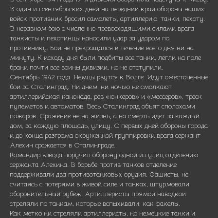
В один из сентябрьских дней на передний край обороны наших
войск противник бросил самолеты, артиллерию, танки, пехоту.
В неравном бою с численно превосходящими силами врага
танкисты и пехотинцы наносили удар за ударом по
противнику. Бой не прекращался в течение всего дня ни на
минуту. К исходу дня были подбиты все танки, легли на поле
брани почти все воины дивизии, но не отступили.
Сентябрь 1942 года. Немцы рвутся к Волге. Идут ожесточенные
бои за Сталинград. Ни днем, ни ночью не смолкают
артиллерийская канонада, рев «юнкеров» и «мессеров», треск
пулеметов и автоматов. Весь Сталинград объят сполохами
пожаров. Сражение не на жизнь, а на смерть идет за каждый
дом, за каждую площадь, улицу. С первых дней обороны города
и до конца разгрома окруженной группировки врага сержант
Алехин сражается в Сталинграде.
Командир взвода поручил оборону одной из улиц отделению
сержанта Алехина. В борьбе против танков отделение
поддерживали два противотанковых орудия. Фашисты, не
считаясь с потерями в живой силе и танках, штурмовали
оборонительный рубеж. Артиллеристы прямой наводкой
стреляли по танкам, которые вспыхивали, как факелы.
Как метко ни стреляли артиллеристы, но немецкие танки и