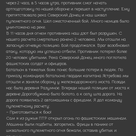
через 2 часа, в 5 часов утра, противник смог начать
артподготовку по нашей обороне и перешел в наступление. Ему
препятствовала река Северский Донец и наш шквал
пулеметного огня. Шел ожесточенный бой. Много немцев было
уничтожено на реке.
В 11 часов дня огнем противника наш дзот был разрушен. С
нашего расчета смертельно ранено 2 человека. Мы отошли на
запасную огневую позицию. Бой продолжался. Враг возобновил
атаку, которую мы успешно отбили. Противник потерял более
20 человек убитыми. Река Северский Донец много поглотила
фашистских солдат и офицеров.
Батальон в тяжелых боях понес большие потери в людях. По
приказу командира батальона гвардии капитана Ястребова мы
отошли и заняли оборону у железнодорожного моста. Позади
нас была деревня Разумное. Впереди нашей позиции от моста к
деревне Дорогобужино было болото, а к селу шла дорога. На
дороге появились 2 автомашины с фрицами. Я дал команду
пулеметному расчету:
– Приготовиться к бою!
Сам я из ружья ПТР открыл огонь по фашистским машинам.
Машины были подбиты, загорелись. Фрицы в панике от
шквального пулеметного огня бежали, оставив убитых и