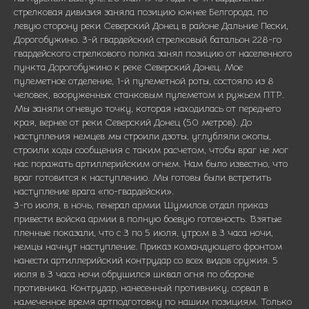
стрелковая дивизия заняла позицию южнее Белгорода, по
левую сторону реки Северский Донец в районе Дальние Пески,
Дорогобужино. 3-й гвардейский стрелковый батальон 228-го
гвардейского стрелкового полка занял позицию от населенного
пункта Дорогобужино к реке Северский Донец. Мое
пулеметное отделение, 1-й пулеметной роты, состояло из 8
человек, вооруженных станковым пулеметом и ружьем ПТР.
Мы заняли огневую точку, которая находилась от переднего
края, вернее от реки Северский Донец (50 метров). До
наступления немцев мы строили дзоты, углубляли окопы,
строили ходы сообщения с таким расчетом, чтобы враг не мог
нас поражать артиллерийским огнем. Нам было известно, что
враг готовится к наступлению. Мы готовы были встретить
наступление врага «по-гвардейски».
3-го июля, в ночь, генерал армии Шумилов отдал приказ
привести войска армии в полную боевую готовность. Взятые
пленные показали, что с 3 по 5 июля, утром в 3 часа ночи,
немцы начнут наступление. Приказ командующего фронтом
нанести артиллерийский контрудар со всех видов оружия. 5
июля в 3 часа ночи обрушился шквал огня по обороне
противника. Контрудар, нанесенный противнику, сорвал в
намеченное время артподготовку по нашим позициям. Только