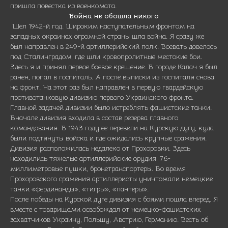
пришла повестка из военкомата.
Война не обошла никого
Шел 1942-й год. Широким наступательным фронтом на
западных окраинах огромной страны шла война. Я сразу же
был направлен в 249-й артиллерийский полк. Воевать довелось
под Сталинградом, где шли кровопролитные жестокие бои.
Здесь я и принял первое боевое крещение. В городе Калач я был
ранен, попал в госпиталь. А после выписки из госпиталя снова
на фронт. На этот раз был направлен в первую гвардейскую
противотанковую дивизию первого Украинского фронта.
Главной задачей дивизии было истреблять фашистские танки.
Вначале дивизия входила в состав резерва главного
командования. В 1943 году ее перевели на Курскую дугу, куда
были подтянуты войска и где ожидались крупные сражения.
Дивизия расположилась недалеко от Прохоровки. Здесь
находились
тяжелые артиллерийские орудия, 76-
миллиметровые пушки, бронетранспортеры. Во время
Прохоровского сражения артиллеристы уничтожали немецкие
танки «фердинанды», «тигры», «пантеры».
После победы на Курской дуге дивизия с боями пошла вперед. Я
вместе с товарищами освобождал от немецко-фашистских
захватчиков Украину, Польшу, Австрию, Германию. Весть об