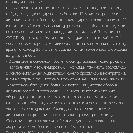
площади в Москве.
Первый день войны застал И.Ф. Алехина на западной границе, в
г. Луцке, где дислоцировалась бывшая 19-я мотострелковая
дивизия, в которой он служил командиром отделения связи. 22
июня личный состав дивизии утром раньше обычного подняли
по тревоге и объявили о нападении фашистской Германии на
СССР. Кругом уже были слышны глухие раскаты войны. В 11
часов боевым порядком дивизия двинулась на запад навстречу
врагу. К исходу 23 июня танковые полки и мотопехота с марша
вступили в бой.
«В дивизии, в основном, были танки устаревшей конструкции,
– вспоминает Иван Федорович, – но наши танкисты сражались
с исключительным мужеством, смело бросались в контратаки,
шли на таран с фашистскими танками, не щадя своей жизни».
В жестоком бою ценой больших потерь на участке обороны
дивизии враг был остановлен. Фашисты пытались сломить
оборону, но танкисты и пехотинцы стояли на смерть. Тогда
гитлеровцы обошли дивизию с флангов, и через сутки боев она
оказалась в окружении. Командование сумело вывести
дивизию из окружения, сохранив живую силу и технику.
Соединившись со своими войсками, дивизия продолжала
оборонительные бои, и снова враг был остановлен.
В сентябре 1941 года 19-я дивизия обороняла подступы к Киеву.