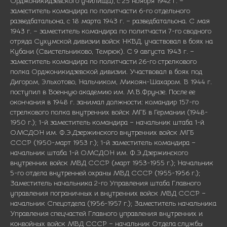
Орджоникидзевского училища), с 25 ноября 1942 г. –
заместитель командира по политчасти 6-го отдельного
разведбатальона, с 18 марта 1943 г. – разведбатальона. С мая
1943 г. – заместитель командира по политчасти 7-го сводного
отряда Сухумской дивизии войск НКВД, участвовал в боях на
Кубани (Свистельниково, Темрюк). С 9 августа 1943 г. –
заместитель командира по политчасти 26-го стрелкового
полка Орджоникидзевской дивизии. Участвовал в боях под
Дигором, Эльхотово, Нальчиком, Микоян-Шахаром. В 1944 г.
поступил в Военную академию им. М.В.Фрунзе. После ее
окончания в 1948 г. занимал должности: командир 157-го
стрелкового полка внутренних войск МГБ в Германии (1948-
1950 г.); 1-й заместитель командира – начальник штаба 1-й
ОМСДОН им. Ф.Э.Дзержинского внутренних войск МГБ
СССР (1950-март 1953 г.); 1-й заместитель командира –
начальник штаба 1-й ОМСДОН им. Ф.Э.Дзержинского
внутренних войск МВД СССР (март 1953-1955 г.); Начальник
5-го отдела внутренней охраны МВД СССР (1955-1956 г.);
Заместитель начальника 2-го Управления штаба Главного
управления пограничных и внутренних войск МВД СССР –
начальник Спецотдела (1956-1957 г.); Заместитель начальника
Управления спецчастей Главного управления внутренних и
конвойных войск МВД СССР – начальник Отдела службы