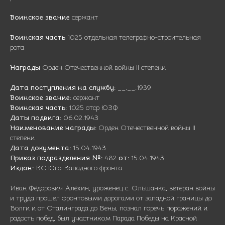
Воинское звание
сержант
Воинская часть
1025 отдельная телеграфно-строительная
рота
Награды
Орден Отечественной войны II степени
Дата поступления на службу:
__.__.1939
Воинское звание:
сержант
Воинская часть:
1025 отср ЮЗФ
Даты подвига:
06.02.1943
Наименование награды:
Орден Отечественной войны II
степени
Дата документа:
15.04.1943
Приказ подразделения №:
482
от:
15.04.1943
Издан:
ВС Юго-Западного фронта
Иван Фёдорович Алёхин, уроженец с. Ольшанка, ветеран войны
и труда прошел фронтовыми дорогами от западной границы до
Волги и от Сталинграда до Вены, познал горечь поражений и
радость побед, был участником Парада Победы на Красной