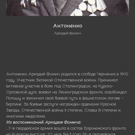
Антоненко
Аркадий Фомич
Антоненко Аркадий Фомич родился в слободе Чернянка в 1910
году. Участник Великой Отечественной войны. Принимал
активное участие в боях под Сталинградом, на Курско-
Орловской дуге, воевал на Ленинградском фронте, освобождал
Польшу и закончил свой боевой путь в фашистском логове –
Берлине. За боевые заслуги награжден орденами Красной
Звезды, Отечественной войны II степени, Славы III степени и
многими медалями.
Из воспоминаний Аркадия Фомича:
…7-я гвардейская армия вошла в состав Воронежского фронта
на Курском выступе. 20 мая 1943 года 78-я гвардейская