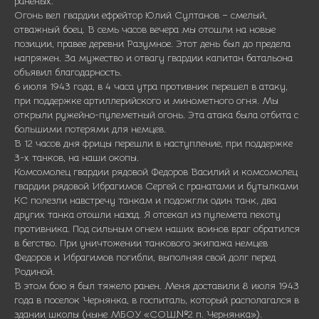
раненых.
Огонь вел гвардии ефрейтор Юлий Султанов – смелый,
отважный боец. В семь часов вечера мы отошли на новые
позиции, правее деревни Разумное. Этот день был до предела
напряжен. За мужество и отвагу гвардии капитан батальона
объявил благодарность.
6 июля 1943 года, в 4 часа утра противник перешел в атаку,
при поддержке артиллерийского и минометного огня. Мы
открыли ружейно-пулеметный огонь. Эта атака была отбита с
большими потерями для немцев.
В 12 часов дня фрицы перешли в наступление, при поддержке
3-х танков, на наши окопы.
Комсомолец гвардии рядовой Федоров Василий и комсомолец
гвардии рядовой Ибрагимов Сергей с гранатами и бутылками
КС полезли навстречу танкам и подожгли один танк, два
других танка отошли назад. Я отсекал из пулемета пехоту
противника. Под сильным огнем наших воинов враг обратился
в бегство. При уничтожении танкового экипажа немцев
Федоров и Ибрагимов погибли, выполняя свой долг перед
Родиной.
В этом бою я был тяжело ранен. Меня доставили 8 июля 1943
года в поселок Чернянка, в госпиталь, который располагался в
здании школы (ныне МБОУ «СОШ№2 п. Чернянка»).