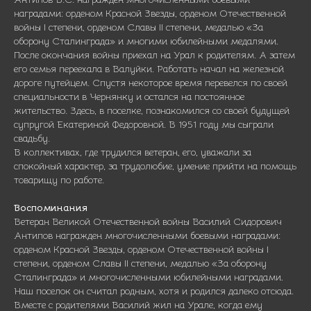
наградами: орденом Красной Звезды, орденом Отечественной
войны I степени, орденом Славы II степени, медалью «За
оборону Сталинграда» и многими юбилейными медалями.
После окончания войны приехал на Урал к родителям. А затем
его семья переехала в Валуйки. Работать начал на железной
дороге путейцем. Спустя некоторое время перевелся по своей
специальности в Чернянку и остался на постоянное
жительство. Здесь, в поселке, познакомился со своей будущей
супругой Екатериной Федоровной. В 1951 году мы сыграли
свадьбу.
В коллективах, где трудился ветеран, его, уважали за
спокойный характер, за трудолюбие, умение прийти на помощь
товарищу по ра­боте.
Воспоминания
Ветеран Великой Отечественной войны Василий Сидорович
Антипов награжден многочисленными боевыми наградами:
орденом Красной Звезды, орде­ном Отечественной войны I
степени, орденом Славы II степени, медалью «За оборону
Сталинграда» и мно­гочисленными юбилейными наградами.
Наш поселок он считал родным, хотя и родился далеко отсюда.
Вместе с родителями Василий жил на Урале, когда ему