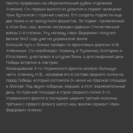
пехота прорвались на оборонительный рубеж отделения
Алехина. Он первым выполз из укрытия и поджег немецкий
танк бутылкой с горючей смесью. Его солдаты подожгли еще
два танка и не пропустили фашистов. За подвиг, проявленный
в этом бою, наш земляк награжден орденом Отечественной
войны 2-й степени. Эту награду Иван Федорович получил
весной 1943 года уже на украинской земле.
Большой путь с боями пройден по фронтовым дорогам И.Ф.
Алёхиным. Он освобождал Украину и Румынию, Болгарию и
Югославию, участвовал в штурме Вены, а долгожданный день
Победы встретил в Австрии.
Командование 3-го Украинского фронта оказало большую
честь Алехину И.Ф., направив его в составе сводного полка на
парад Победы, который состоялся 24 июня на Красной площади
в Москве. Под звуки победных маршей, в этот знаменательный
день, по Красной площади в строю сводного полка 3-го
Украинского фронта в последней шеренге третьей колонны
третьим с правого фланга шагал наш земляк сержант Иван
Федорович Алехин.