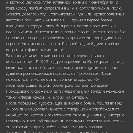
Участник Великой Отечественной войны с 7 сентября 1942
года. Сразу же был направлен в 249-й артиллерийский полк.
Воевать довелось под Сталинградом, где шли кровопролитные
жестокие бои. Здесь Антипов В.С. принял первое боевое
крещение. В городе Калач был ранен, попал в госпиталь. А
после выписки из госпиталя снова на фронт. На этот раз он был
направлен в первую гвардейскую противотанковую дивизию
первого Украинского фронта. Главной задачей дивизии было
истреблять фашистские танки.
Вначале дивизия входила в состав резерва главного
командования. В 1943 году ее перевели на Курскую дугу, куда
были подтянуты войска и где ожидались крупные сражения.
Дивизия расположилась недалеко от Прохоровки. Здесь
находились
тяжелые артиллерийские орудия, 76-
миллиметровые пушки, бронетранспортеры. Во время
Прохоровского сражения артиллеристы уничтожали немецкие
танки «Фердинанды», «Тигры», «Пантеры».
После победы на Курской дуге дивизия с боями пошла вперед.
А Василий Сидорович вместе с товарищами освобождал от
немецко-фашистских захватчиков Украину, Польшу, Австрию,
Германию. Весть об окончании Великой Отечественной войны
он встретил в одном небольшом немецком городке.
Антипов В.С. награжден многочисленными боевыми